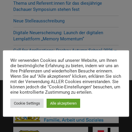
Thema und Referent:innen für das diesjährige
Dachauer Symposium stehen fest
Neue Stelleausschreibung
Digitale Neuerscheinung: Launch der digitalen
Lernplattform „Memory Momentum“
Call for Applications: Dachau Autumn School 2026 –
Erinnern. Forschen. Vermitteln.
Wir verwenden Cookies auf unserer Website, um Ihnen
die bestmögliche Erfahrung zu bieten, indem wir uns an
Ihre Präferenzen und wiederholten Besuche erinnern.
Wenn Sie auf "Alle akzeptieren" klicken, erklären Sie sich
mit der Verwendung ALLER Cookies einverstanden. Sie
können jedoch die "Cookie-Einstellungen" besuchen, um
eine kontrollierte Zustimmung zu erteilen.
Die Einrichtung wird gefördert von:
Cookie Settings
Alle akzeptieren