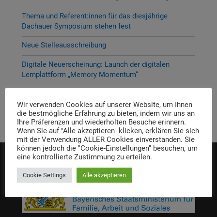
Thema und Referent:innen für das diesjährige
Dachauer Symposium stehen fest
Neue Stelleausschreibung
Digitale Neuerscheinung: Launch der digitalen
Lernplattform „Memory Momentum“
Call for Applications: Dachau Autumn School 2026 –
Erinnern. Forschen. Vermitteln.
Wir verwenden Cookies auf unserer Website, um Ihnen
die bestmögliche Erfahrung zu bieten, indem wir uns an
Ihre Präferenzen und wiederholten Besuche erinnern.
Wenn Sie auf "Alle akzeptieren" klicken, erklären Sie sich
mit der Verwendung ALLER Cookies einverstanden. Sie
können jedoch die "Cookie-Einstellungen" besuchen, um
eine kontrollierte Zustimmung zu erteilen.
Die Einrichtung wird gefördert von:
Cookie Settings
Alle akzeptieren