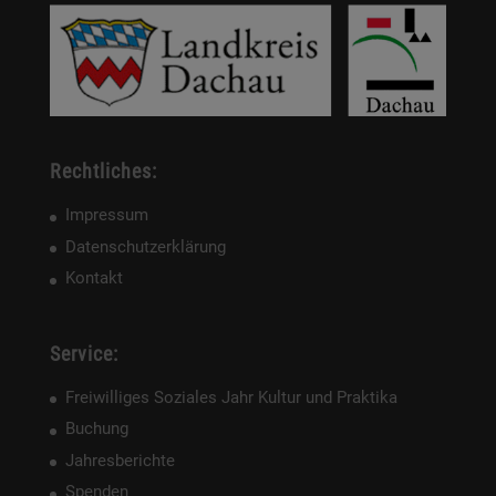
Rechtliches:
Impressum
Datenschutzerklärung
Kontakt
Service:
Freiwilliges Soziales Jahr Kultur und Praktika
Buchung
Jahresberichte
Spenden