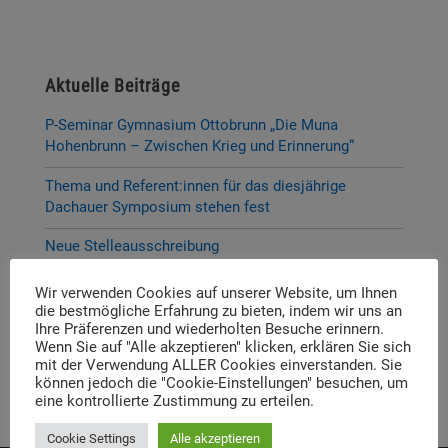
Aktuelle Beiträge
P-Seminar Gymnasium Ottobrunn „Die Muna
Hohenbrunn – Zwischen Krieg und Erinnerung“
Thema und Referent:innen für das diesjährige
Dachauer Symposium stehen fest
Neue Stelleausschreibung
Digitale Neuerscheinung: Launch der digitalen
Wir verwenden Cookies auf unserer Website, um Ihnen
Lernplattform „Memory Momentum“
die bestmögliche Erfahrung zu bieten, indem wir uns an
Ihre Präferenzen und wiederholten Besuche erinnern.
Call for Applications: Dachau Autumn School 2026 –
Wenn Sie auf "Alle akzeptieren" klicken, erklären Sie sich
mit der Verwendung ALLER Cookies einverstanden. Sie
Erinnern. Forschen. Vermitteln.
können jedoch die "Cookie-Einstellungen" besuchen, um
eine kontrollierte Zustimmung zu erteilen.
Cookie Settings
Alle akzeptieren