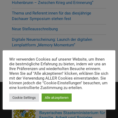
Hohenbrunn – Zwischen Krieg und Erinnerung“
Thema und Referent:innen für das diesjährige
Dachauer Symposium stehen fest
Neue Stelleausschreibung
Digitale Neuerscheinung: Launch der digitalen
Lernplattform „Memory Momentum“
Call for Applications: Dachau Autumn School 2026 –
Wir verwenden Cookies auf unserer Website, um Ihnen
Erinnern. Forschen. Vermitteln.
die bestmögliche Erfahrung zu bieten, indem wir uns an
Ihre Präferenzen und wiederholten Besuche erinnern.
Wenn Sie auf "Alle akzeptieren" klicken, erklären Sie sich
mit der Verwendung ALLER Cookies einverstanden. Sie
können jedoch die "Cookie-Einstellungen" besuchen, um
eine kontrollierte Zustimmung zu erteilen.
Die Einrichtung wird gefördert von:
Cookie Settings
Alle akzeptieren