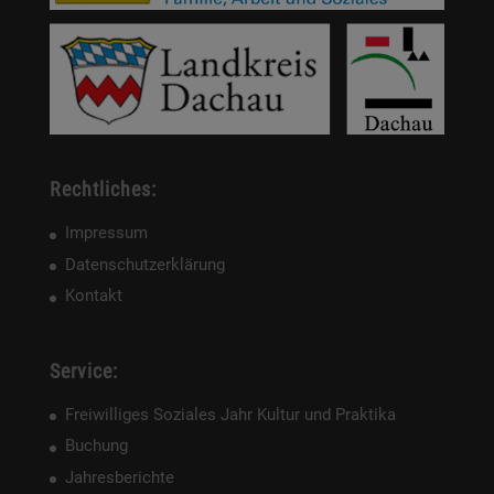
Rechtliches:
Impressum
Datenschutzerklärung
Kontakt
Service:
Freiwilliges Soziales Jahr Kultur und Praktika
Buchung
Jahresberichte