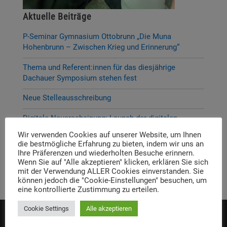
Aktuelle Beiträge
P-Seminar Gymnasium Ottobrunn „Die Muna
Hohenbrunn – Zwischen Krieg und Erinnerung“
Thema und Referent:innen für das diesjährige
Dachauer Symposium stehen fest
Neue Stelleausschreibung
Digitale Neuerscheinung: Launch der digitalen
Lernplattform „Memory Momentum“
Wir verwenden Cookies auf unserer Website, um Ihnen
die bestmögliche Erfahrung zu bieten, indem wir uns an
Call for Applications: Dachau Autumn School 2026 –
Ihre Präferenzen und wiederholten Besuche erinnern.
Erinnern. Forschen. Vermitteln.
Wenn Sie auf "Alle akzeptieren" klicken, erklären Sie sich
mit der Verwendung ALLER Cookies einverstanden. Sie
können jedoch die "Cookie-Einstellungen" besuchen, um
eine kontrollierte Zustimmung zu erteilen.
Cookie Settings
Alle akzeptieren
Die Einrichtung wird gefördert von: