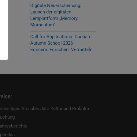
Digitale Neuerscheinung:
Launch der digitalen
Lernplattform „Memory
Momentum“
Call for Applications: Dachau
Autumn School 2026 –
Erinnern. Forschen. Vermitteln.
vice:
reiwilliges Soziales Jahr Kultur und Praktika
uchung
ahresberichte
penden