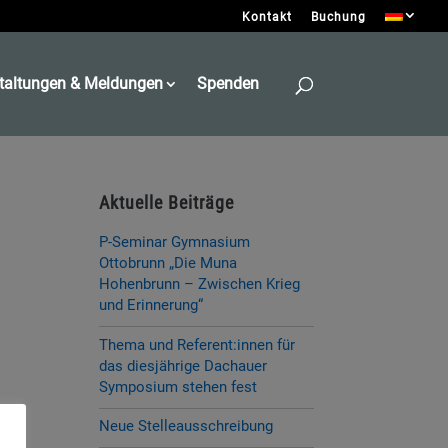
Kontakt
Buchung
taltungen & Meldungen
Spenden
Aktuelle Beiträge
P-Seminar Gymnasium
Ottobrunn „Die Muna
Hohenbrunn – Zwischen Krieg
und Erinnerung“
Thema und Referent:innen für
das diesjährige Dachauer
Symposium stehen fest
Neue Stelleausschreibung