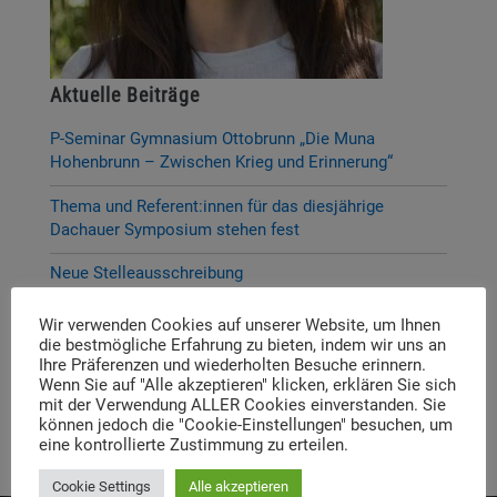
Aktuelle Beiträge
P-Seminar Gymnasium Ottobrunn „Die Muna
Hohenbrunn – Zwischen Krieg und Erinnerung“
Thema und Referent:innen für das diesjährige
Dachauer Symposium stehen fest
Neue Stelleausschreibung
Digitale Neuerscheinung: Launch der digitalen
Wir verwenden Cookies auf unserer Website, um Ihnen
Lernplattform „Memory Momentum“
die bestmögliche Erfahrung zu bieten, indem wir uns an
Ihre Präferenzen und wiederholten Besuche erinnern.
Call for Applications: Dachau Autumn School 2026 –
Wenn Sie auf "Alle akzeptieren" klicken, erklären Sie sich
mit der Verwendung ALLER Cookies einverstanden. Sie
Erinnern. Forschen. Vermitteln.
können jedoch die "Cookie-Einstellungen" besuchen, um
eine kontrollierte Zustimmung zu erteilen.
Cookie Settings
Alle akzeptieren