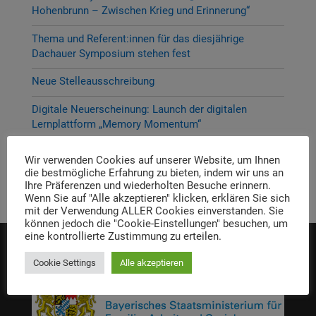
Hohenbrunn – Zwischen Krieg und Erinnerung“
Thema und Referent:innen für das diesjährige
Dachauer Symposium stehen fest
Neue Stelleausschreibung
Digitale Neuerscheinung: Launch der digitalen
Lernplattform „Memory Momentum“
Call for Applications: Dachau Autumn School 2026 –
Wir verwenden Cookies auf unserer Website, um Ihnen
Erinnern. Forschen. Vermitteln.
die bestmögliche Erfahrung zu bieten, indem wir uns an
Ihre Präferenzen und wiederholten Besuche erinnern.
Wenn Sie auf "Alle akzeptieren" klicken, erklären Sie sich
mit der Verwendung ALLER Cookies einverstanden. Sie
können jedoch die "Cookie-Einstellungen" besuchen, um
eine kontrollierte Zustimmung zu erteilen.
Die Einrichtung wird gefördert von:
Cookie Settings
Alle akzeptieren