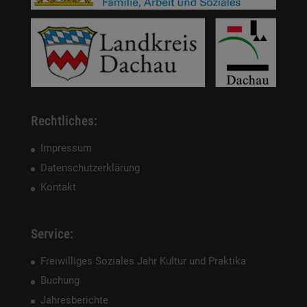
Rechtliches:
Impressum
Datenschutzerklärung
Kontakt
Service:
Freiwilliges Soziales Jahr Kultur und Praktika
Buchung
Jahresberichte