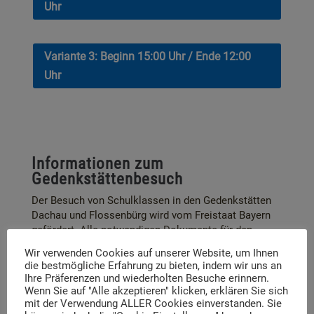
Uhr
Variante 3: Beginn 15:00 Uhr / Ende 12:00
Uhr
Informationen zum
Gedenkstättenbesuch
Der Besuch von Schulklassen in den Gedenkstätten
Dachau und Flossenbürg wird vom Freistaat Bayern
gefördert. Alle notwendigen Dokumente für den
Förderantrag können auf der Seite der Stiftung
Wir verwenden Cookies auf unserer Website, um Ihnen
Bayerischer Gedenkstätten heruntergeladen
die bestmögliche Erfahrung zu bieten, indem wir uns an
werden.
https://www.stiftung-bayerische-
Ihre Präferenzen und wiederholten Besuche erinnern.
gedenkstaetten.de/service/infos-
Wenn Sie auf "Alle akzeptieren" klicken, erklären Sie sich
gedenkstaettenbesuch
mit der Verwendung ALLER Cookies einverstanden. Sie