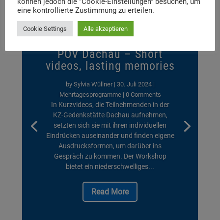
können jedoch die "Cookie-Einstellungen" besuchen, um
eine kontrollierte Zustimmung zu erteilen.
Cookie Settings
Alle akzeptieren
POV Dachau – Short
videos, lasting memories
by
Sylvia Wüllner
|
30. Juli 2024
|
Mehrtagesprogramme
| 0 Comments
In Kurzvideos, die Teilnehmenden in der
KZ-Gedenkstätte Dachau aufnehmen,
setzten sich sie mit ihren individuellen
Eindrücken auseinander und finden eigene
Ausdrucksformen, um darüber ins
Gespräch zu kommen. Der Workshop
bietet ein niederschwelliges...
Read More