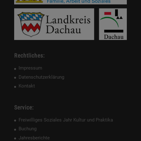
Rechtliches:
Impressum
Datenschutzerklärung
Kontakt
Service:
Freiwilliges Soziales Jahr Kultur und Praktika
Buchung
Jahresberichte