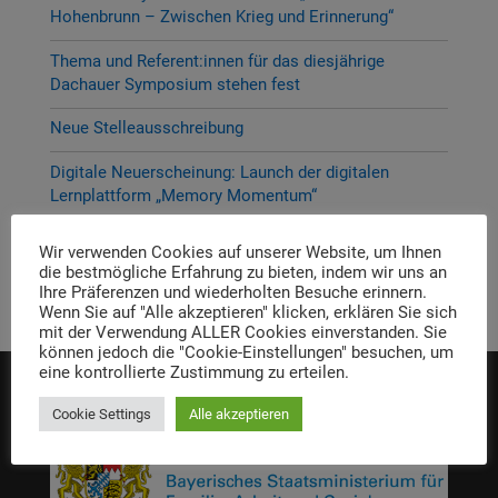
Hohenbrunn – Zwischen Krieg und Erinnerung“
Thema und Referent:innen für das diesjährige
Dachauer Symposium stehen fest
Neue Stelleausschreibung
Digitale Neuerscheinung: Launch der digitalen
Lernplattform „Memory Momentum“
Call for Applications: Dachau Autumn School 2026 –
Wir verwenden Cookies auf unserer Website, um Ihnen
Erinnern. Forschen. Vermitteln.
die bestmögliche Erfahrung zu bieten, indem wir uns an
Ihre Präferenzen und wiederholten Besuche erinnern.
Wenn Sie auf "Alle akzeptieren" klicken, erklären Sie sich
mit der Verwendung ALLER Cookies einverstanden. Sie
können jedoch die "Cookie-Einstellungen" besuchen, um
eine kontrollierte Zustimmung zu erteilen.
Die Einrichtung wird gefördert von:
Cookie Settings
Alle akzeptieren