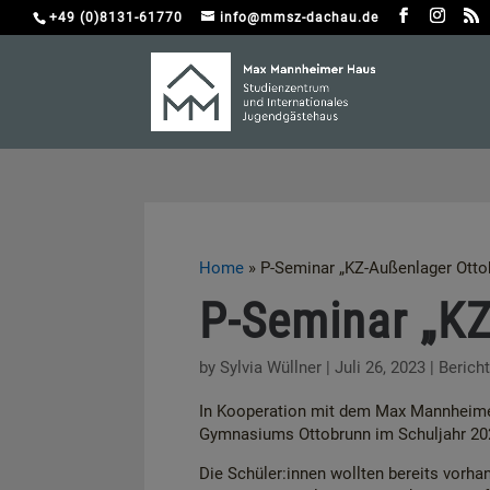
+49 (0)8131-61770
info@mmsz-dachau.de
Home
»
P-Seminar „KZ-Außenlager Otto
P-Seminar „KZ
by
Sylvia Wüllner
|
Juli 26, 2023
|
Berich
In Kooperation mit dem Max Mannheimer
Gymnasiums Ottobrunn im Schuljahr 20
Die Schüler:innen wollten bereits vorh