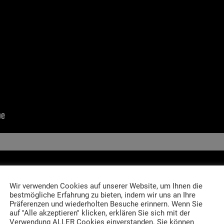
Wir verwenden Cookies auf unserer Website, um Ihnen die
bestmögliche Erfahrung zu bieten, indem wir uns an Ihre
Präferenzen und wiederholten Besuche erinnern. Wenn Sie
auf "Alle akzeptieren" klicken, erklären Sie sich mit der
Verwendung ALLER Cookies einverstanden. Sie können