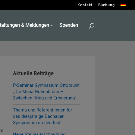
Kontakt
Buchung
taltungen & Meldungen
Spenden
Aktuelle Beiträge
P-Seminar Gymnasium Ottobrunn
„Die Muna Hohenbrunn –
Zwischen Krieg und Erinnerung“
Thema und Referent:innen für
das diesjährige Dachauer
Symposium stehen fest
um
Neue Stelleausschreibung