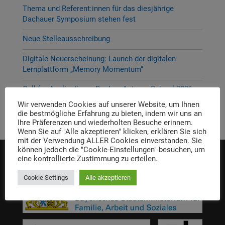
Thema und Referent:innen für das diesjährige
Dachauer Symposium stehen fest
Neue Stelleausschreibung
Digitale Neuerscheinung: Launch der digitalen
Lernplattform „Memory Momentum“
Call for Applications: Dachau Autumn School 2026 –
Erinnern. Forschen. Vermitteln.
Wir verwenden Cookies auf unserer Website, um Ihnen
die bestmögliche Erfahrung zu bieten, indem wir uns an
Ihre Präferenzen und wiederholten Besuche erinnern.
Wenn Sie auf "Alle akzeptieren" klicken, erklären Sie sich
mit der Verwendung ALLER Cookies einverstanden. Sie
können jedoch die "Cookie-Einstellungen" besuchen, um
eine kontrollierte Zustimmung zu erteilen.
Die Einrichtung wird gefördert von:
Cookie Settings
Alle akzeptieren