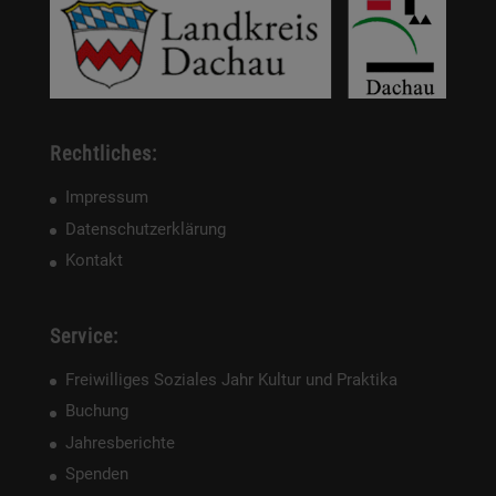
Rechtliches:
Impressum
Datenschutzerklärung
Kontakt
Service:
Freiwilliges Soziales Jahr Kultur und Praktika
Buchung
Jahresberichte
Spenden