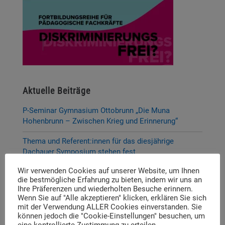
Aktuelle Beiträge
P-Seminar Gymnasium Ottobrunn „Die Muna
Hohenbrunn – Zwischen Krieg und Erinnerung“
Thema und Referent:innen für das diesjährige
Dachauer Symposium stehen fest
Wir verwenden Cookies auf unserer Website, um Ihnen
Neue Stelleausschreibung
die bestmögliche Erfahrung zu bieten, indem wir uns an
Ihre Präferenzen und wiederholten Besuche erinnern.
Digitale Neuerscheinung: Launch der digitalen
Wenn Sie auf "Alle akzeptieren" klicken, erklären Sie sich
Lernplattform „Memory Momentum“
mit der Verwendung ALLER Cookies einverstanden. Sie
können jedoch die "Cookie-Einstellungen" besuchen, um
Call for Applications: Dachau Autumn School 2026 –