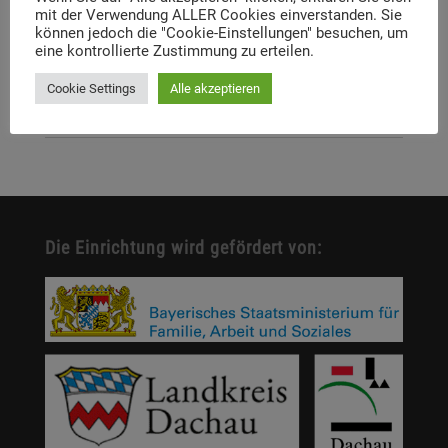
mit der Verwendung ALLER Cookies einverstanden. Sie
können jedoch die "Cookie-Einstellungen" besuchen, um
Digitale Neuerscheinung: Launch der digitalen
eine kontrollierte Zustimmung zu erteilen.
Lernplattform „Memory Momentum“
Cookie Settings
Alle akzeptieren
Call for Applications: Dachau Autumn School 2026 –
Erinnern. Forschen. Vermitteln.
Die Einrichtung wird gefördert von: