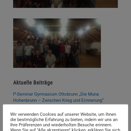
Aktuelle Beiträge
P-Seminar Gymnasium Ottobrunn „Die Muna
Hohenbrunn – Zwischen Krieg und Erinnerung“
Thema und Referent:innen für das diesjährige
Wir verwenden Cookies auf unserer Website, um Ihnen
Dachauer Symposium stehen fest
die bestmögliche Erfahrung zu bieten, indem wir uns an
Ihre Präferenzen und wiederholten Besuche erinnern.
Neue Stelleausschreibung
Wenn Sie auf "Alle akzeptieren" klicken, erklären Sie sich