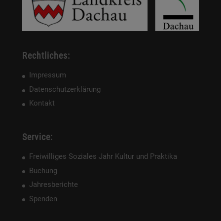
Rechtliches:
Impressum
Datenschutzerklärung
Kontakt
Service:
Freiwilliges Soziales Jahr Kultur und Praktika
Buchung
Jahresberichte
Spenden