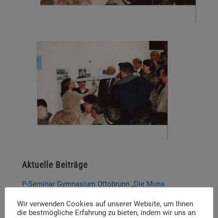
Aktuelle Beiträge
P-Seminar Gymnasium Ottobrunn „Die Muna
Hohenbrunn – Zwischen Krieg und Erinnerung“
Wir verwenden Cookies auf unserer Website, um Ihnen
die bestmögliche Erfahrung zu bieten, indem wir uns an
Thema und Referent:innen für das diesjährige