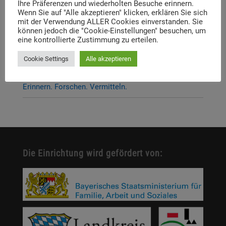
Ihre Präferenzen und wiederholten Besuche erinnern.
Dachauer Symposium stehen fest
Wenn Sie auf "Alle akzeptieren" klicken, erklären Sie sich
mit der Verwendung ALLER Cookies einverstanden. Sie
Neue Stelleausschreibung
können jedoch die "Cookie-Einstellungen" besuchen, um
eine kontrollierte Zustimmung zu erteilen.
Digitale Neuerscheinung: Launch der digitalen
Lernplattform „Memory Momentum“
Cookie Settings
Alle akzeptieren
Call for Applications: Dachau Autumn School 2026 –
Erinnern. Forschen. Vermitteln.
Die Einrichtung wird gefördert von: