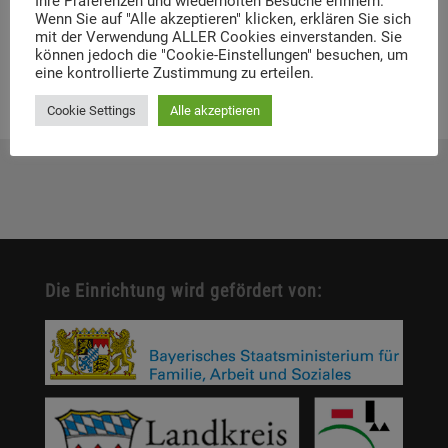
Ihre Präferenzen und wiederholten Besuche erinnern.
Call for Applications: Dachau Autumn School
Wenn Sie auf "Alle akzeptieren" klicken, erklären Sie sich
2026 – Erinnern. Forschen. Vermitteln.
mit der Verwendung ALLER Cookies einverstanden. Sie
können jedoch die "Cookie-Einstellungen" besuchen, um
eine kontrollierte Zustimmung zu erteilen.
Cookie Settings
Alle akzeptieren
Die Einrichtung wird gefördert von: