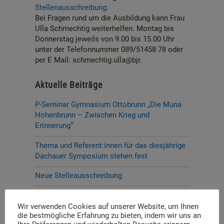
Stellenausschreibung
.
Bei Fragen rund um die Ausbildung kann Frau
Ulla Schmechtig weiterhelfen. Montag bis
Donnerstag jeweils von 9.00 bis 15.00 Uhr
unter der Telefonnummer 089/51458 78 oder
per E Mail: schmechtig.ulla@bjr.
Aktuelle Beiträge
P-Seminar Gymnasium Ottobrunn „Die Muna
Hohenbrunn – Zwischen Krieg und
Erinnerung“
Thema und Referent:innen für das diesjährige
Dachauer Symposium stehen fest
Neue Stelleausschreibung
Digitale Neuerscheinung: Launch der digitalen
Lernplattform „Memory Momentum“
Wir verwenden Cookies auf unserer Website, um Ihnen
die bestmögliche Erfahrung zu bieten, indem wir uns an