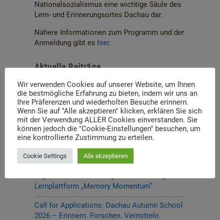
Nationalsozialismus eine wichtige Säule des
Lern- und Erinnerungsortes Dachau dar.
Nähere Informationen zum Programm und der
Anmeldung gibt es
hier
.
Aktuelle Beiträge
Wir verwenden Cookies auf unserer Website, um Ihnen
P-Seminar Gymnasium Ottobrunn „Die Muna
die bestmögliche Erfahrung zu bieten, indem wir uns an
Hohenbrunn – Zwischen Krieg und
Ihre Präferenzen und wiederholten Besuche erinnern.
Erinnerung“
Wenn Sie auf "Alle akzeptieren" klicken, erklären Sie sich
mit der Verwendung ALLER Cookies einverstanden. Sie
Thema und Referent:innen für das diesjährige
können jedoch die "Cookie-Einstellungen" besuchen, um
Dachauer Symposium stehen fest
eine kontrollierte Zustimmung zu erteilen.
Neue Stelleausschreibung
Cookie Settings
Alle akzeptieren
Digitale Neuerscheinung: Launch der digitalen
Lernplattform „Memory Momentum“
Call for Applications: Dachau Autumn School
2026 – Erinnern. Forschen. Vermitteln.