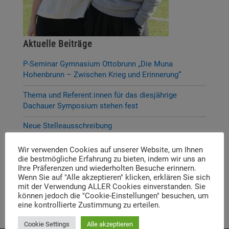
Aktuelle Beiträge
P-Seminar Gymnasium Ottobrunn „Die Muna
Hohenbrunn – Zwischen Krieg und Erinnerung“
Thema und Referent:innen für das diesjährige
Dachauer Symposium stehen fest
Neue Stelleausschreibung
Digitale Neuerscheinung: Launch der digitalen
Wir verwenden Cookies auf unserer Website, um Ihnen
Lernplattform „Memory Momentum“
die bestmögliche Erfahrung zu bieten, indem wir uns an
Ihre Präferenzen und wiederholten Besuche erinnern.
Call for Applications: Dachau Autumn School 2026 –
Wenn Sie auf "Alle akzeptieren" klicken, erklären Sie sich
mit der Verwendung ALLER Cookies einverstanden. Sie
Erinnern. Forschen. Vermitteln.
können jedoch die "Cookie-Einstellungen" besuchen, um
eine kontrollierte Zustimmung zu erteilen.
Cookie Settings
Alle akzeptieren