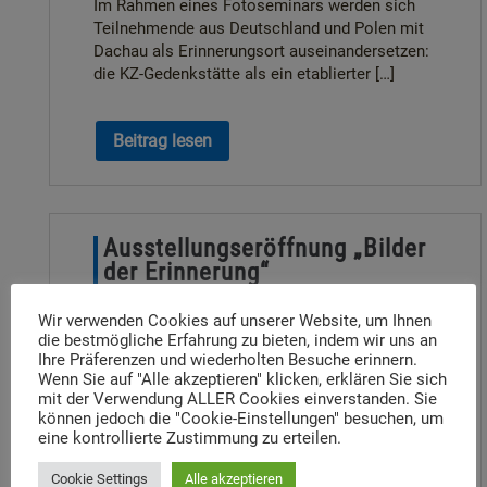
Im Rahmen eines Fotoseminars werden sich
Teilnehmende aus Deutschland und Polen mit
Dachau als Erinnerungsort auseinandersetzen:
die KZ-Gedenkstätte als ein etablierter […]
Beitrag lesen
Ausstellungseröffnung „Bilder
der Erinnerung“
26. April 2023
Wir verwenden Cookies auf unserer Website, um Ihnen
Seit Freitag, den 21. April hängt im Foyer des
die bestmögliche Erfahrung zu bieten, indem wir uns an
Max Mannheimer Hauses die Ausstellung
Ihre Präferenzen und wiederholten Besuche erinnern.
Wenn Sie auf "Alle akzeptieren" klicken, erklären Sie sich
„Bilder der Erinnerung“. Gemeinsam mit der
mit der Verwendung ALLER Cookies einverstanden. Sie
MDSM / IJBS International Youth Meeting
können jedoch die "Cookie-Einstellungen" besuchen, um
Centre in Oświęcim fand […]
eine kontrollierte Zustimmung zu erteilen.
Cookie Settings
Alle akzeptieren