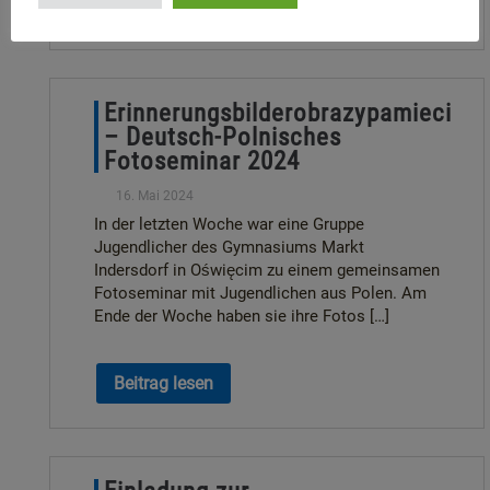
Beitrag lesen
Erinnerungsbilderobrazypamieci
– Deutsch-Polnisches
Fotoseminar 2024
16. Mai 2024
In der letzten Woche war eine Gruppe
Jugendlicher des Gymnasiums Markt
Indersdorf in Oświęcim zu einem gemeinsamen
Fotoseminar mit Jugendlichen aus Polen. Am
Ende der Woche haben sie ihre Fotos […]
Beitrag lesen