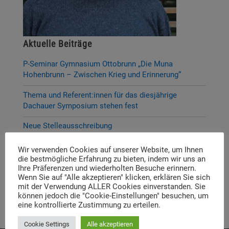
Aktuelle Beiträge
P-Seminar Gymnasium Ottobrunn „Die Muna
Hohenbrunn – Zwischen Krieg und Erinnerung“
Thema und Referent:innen für das diesjährige
Dachauer Symposium stehen fest
Neue Stelleausschreibung
Digitale Neuerscheinung: Launch der digitalen
Wir verwenden Cookies auf unserer Website, um Ihnen
Lernplattform „Memory Momentum“
die bestmögliche Erfahrung zu bieten, indem wir uns an
Ihre Präferenzen und wiederholten Besuche erinnern.
Call for Applications: Dachau Autumn School 2026 –
Wenn Sie auf "Alle akzeptieren" klicken, erklären Sie sich
mit der Verwendung ALLER Cookies einverstanden. Sie
Erinnern. Forschen. Vermitteln.
können jedoch die "Cookie-Einstellungen" besuchen, um
eine kontrollierte Zustimmung zu erteilen.
Cookie Settings
Alle akzeptieren