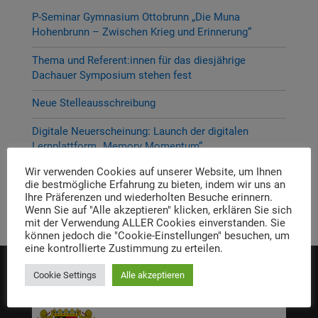
P-Seminar Gymnasium Ottobrunn „Die Muna
Hohenbrunn – Zwischen Krieg und Erinnerung“
Thema und Referent:innen für das diesjährige
Dachauer Symposium stehen fest
Neue Stelleausschreibung
Digitale Neuerscheinung: Launch der digitalen
Lernplattform „Memory Momentum“
Wir verwenden Cookies auf unserer Website, um Ihnen
Call for Applications: Dachau Autumn School 2026 –
die bestmögliche Erfahrung zu bieten, indem wir uns an
Erinnern. Forschen. Vermitteln.
Ihre Präferenzen und wiederholten Besuche erinnern.
Wenn Sie auf "Alle akzeptieren" klicken, erklären Sie sich
mit der Verwendung ALLER Cookies einverstanden. Sie
können jedoch die "Cookie-Einstellungen" besuchen, um
eine kontrollierte Zustimmung zu erteilen.
Cookie Settings
Alle akzeptieren
Die Einrichtung wird gefördert von: