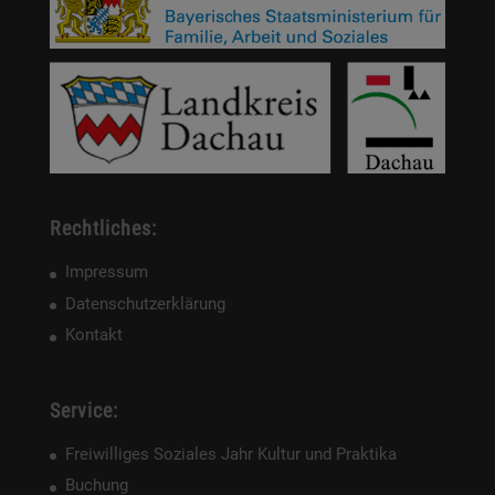
Rechtliches:
Impressum
Datenschutzerklärung
Kontakt
Service:
Freiwilliges Soziales Jahr Kultur und Praktika
Buchung