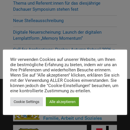
Thema und Referent:innen für das diesjährige
Dachauer Symposium stehen fest
Neue Stelleausschreibung
Digitale Neuerscheinung: Launch der digitalen
Lernplattform „Memory Momentum“
Call for Applications: Dachau Autumn School 2026 –
Erinnern. Forschen. Vermitteln.
Wir verwenden Cookies auf unserer Website, um Ihnen
die bestmögliche Erfahrung zu bieten, indem wir uns an
Ihre Präferenzen und wiederholten Besuche erinnern.
Wenn Sie auf "Alle akzeptieren" klicken, erklären Sie sich
mit der Verwendung ALLER Cookies einverstanden. Sie
können jedoch die "Cookie-Einstellungen" besuchen, um
eine kontrollierte Zustimmung zu erteilen.
Die Einrichtung wird gefördert von:
Cookie Settings
Alle akzeptieren