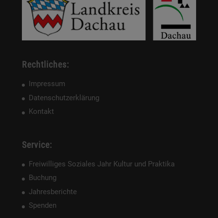
Rechtliches:
Impressum
Datenschutzerklärung
Kontakt
Service:
Freiwilliges Soziales Jahr Kultur und Praktika
Buchung
Jahresberichte
Spenden