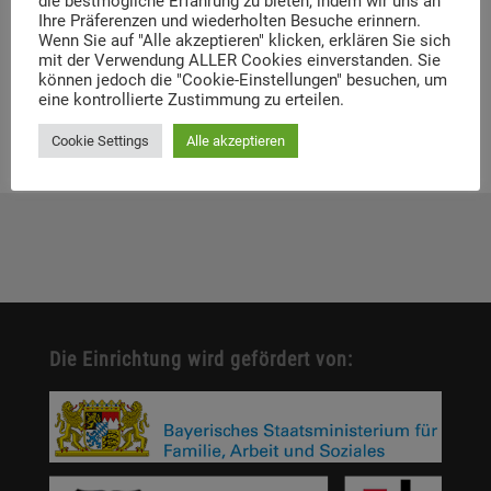
die bestmögliche Erfahrung zu bieten, indem wir uns an
Ihre Präferenzen und wiederholten Besuche erinnern.
Wenn Sie auf "Alle akzeptieren" klicken, erklären Sie sich
Link
:
http://lernen-aus-der-
geschichte.de/Lernen-und-
mit der Verwendung ALLER Cookies einverstanden. Sie
Lehren/content/11789
können jedoch die "Cookie-Einstellungen" besuchen, um
eine kontrollierte Zustimmung zu erteilen.
Cookie Settings
Alle akzeptieren
Die Einrichtung wird gefördert von: