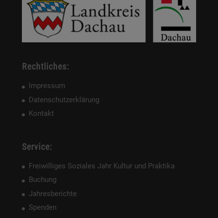
Rechtliches:
Impressum
Datenschutzerklärung
Kontakt
Service:
Freiwilliges Soziales Jahr Kultur und Praktika
Buchung
Jahresberichte
Spenden