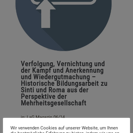
Verfolgung, Vernichtung und
der Kampf und Anerkennung
und Wiedergutmachung –
Historische Bildungsarbeit zu
Sinti und Roma aus der
Perspektive der
Mehrheitsgesellschaft
in: LaG Magazin 06/14
Wir verwenden Cookies auf unserer Website, um Ihnen
Steffen Jost