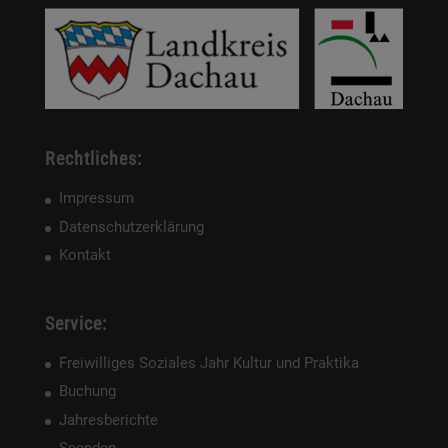
Rechtliches:
Impressum
Datenschutzerklärung
Kontakt
Service:
Freiwilliges Soziales Jahr Kultur und Praktika
Buchung
Jahresberichte