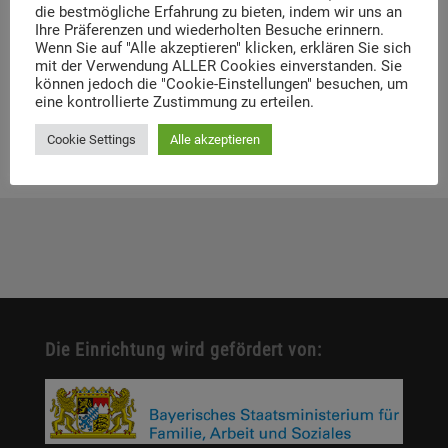
die bestmögliche Erfahrung zu bieten, indem wir uns an
Ihre Präferenzen und wiederholten Besuche erinnern.
Wenn Sie auf "Alle akzeptieren" klicken, erklären Sie sich
Link
:
http://www.wallstein-
mit der Verwendung ALLER Cookies einverstanden. Sie
verlag.de/9783892446255-nach-der-
können jedoch die "Cookie-Einstellungen" besuchen, um
verfolgung.html
eine kontrollierte Zustimmung zu erteilen.
Cookie Settings
Alle akzeptieren
Die Einrichtung wird gefördert von: