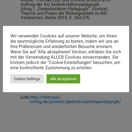
Kößler, Thomas Lutz und Christa Schikorra im
Auftrag der AG Gedenkstättenpädagogik
(Hrsg.): „Gedenkstätten Pädagogik“. Kontext,
Theorie und Praxis der Bildungsarbeit zu NS-
Verbrechen, Berlin 2015, S. 263-276.
Nina Ritz und Matthias Heyl
Wir verwenden Cookies auf unserer Website, um Ihnen
die bestmögliche Erfahrung zu bieten, indem wir uns an
Der vorliegende Band gibt einen
Ihre Präferenzen und wiederholten Besuche erinnern.
Überblick über den aktuellen Stand der
Wenn Sie auf "Alle akzeptieren" klicken, erklären Sie sich
Bildungsarbeit vor Ort. Er beleuchtet die
mit der Verwendung ALLER Cookies einverstanden. Sie
gesellschaftspolitischen
Rahmenbedingungen, führt in
können jedoch die "Cookie-Einstellungen" besuchen, um
grundsätzliche Debatten ein und stellt
eine kontrollierte Zustimmung zu erteilen.
die vielfältige pädagogische Arbeit
ebenso wie ein breites Spektrum an
Cookie Settings
Alle akzeptieren
Gedenkstätten vor.
Link
:
http://metropol-
verlag.de/produkt/gedenkstaettenpaedagogik/