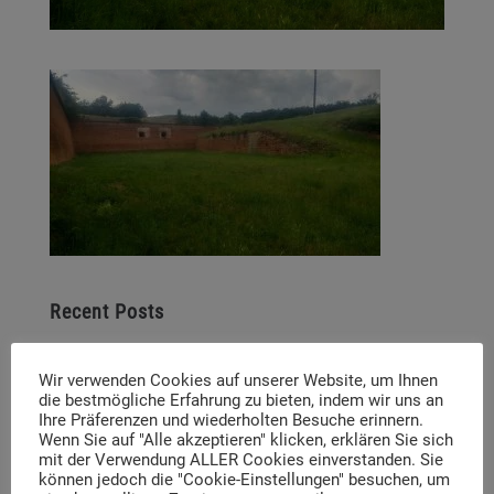
Recent Posts
The German-Czech Youth Meeting 18 – 23 June
Wir verwenden Cookies auf unserer Website, um Ihnen
POV Dachau – Short videos, lasting memories
die bestmögliche Erfahrung zu bieten, indem wir uns an
Ihre Präferenzen und wiederholten Besuche erinnern.
Wenn Sie auf "Alle akzeptieren" klicken, erklären Sie sich
Job advertisements
mit der Verwendung ALLER Cookies einverstanden. Sie
können jedoch die "Cookie-Einstellungen" besuchen, um
Invitation to the presentation of the digital visual