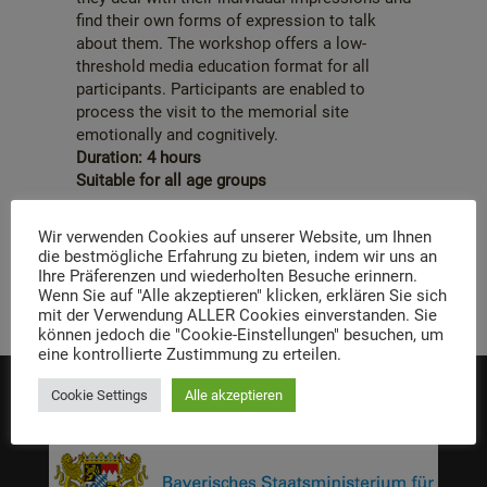
find their own forms of expression to talk
about them. The workshop offers a low-
threshold media education format for all
participants. Participants are enabled to
process the visit to the memorial site
emotionally and cognitively.
Duration: 4 hours
Suitable for all age groups
Wir verwenden Cookies auf unserer Website, um Ihnen
die bestmögliche Erfahrung zu bieten, indem wir uns an
Ihre Präferenzen und wiederholten Besuche erinnern.
Wenn Sie auf "Alle akzeptieren" klicken, erklären Sie sich
mit der Verwendung ALLER Cookies einverstanden. Sie
können jedoch die "Cookie-Einstellungen" besuchen, um
eine kontrollierte Zustimmung zu erteilen.
Cookie Settings
Alle akzeptieren
Funded by: