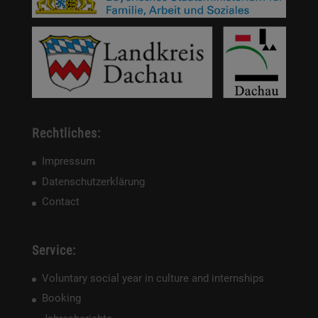
Rechtliches:
Impressum
Datenschutzerklärung
Contact
Service:
Voluntary social year in culture and internships
Booking