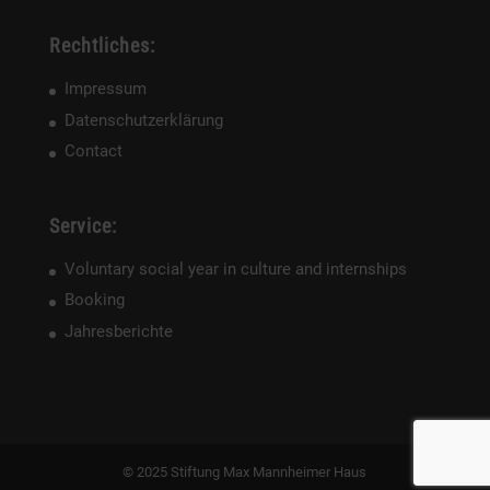
Rechtliches:
Impressum
Datenschutzerklärung
Contact
Service:
Voluntary social year in culture and internships
Booking
Jahresberichte
© 2025 Stiftung Max Mannheimer Haus