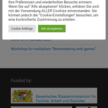
Ihre Präferenzen und wiederholten Besuche erinnern.
The German-Czech Youth Meeting 18 – 23 June
Wenn Sie auf "Alle akzeptieren" klicken, erklären Sie sich
mit der Verwendung ALLER Cookies einverstanden. Sie
können jedoch die "Cookie-Einstellungen" besuchen, um
POV Dachau – Short videos, lasting memories
eine kontrollierte Zustimmung zu erteilen.
Job advertisements
Cookie Settings
Alle akzeptieren
Invitation to the presentation of the digital visual
novel on 6 February 2025
Workshop for multipliers “Remembering with games”
Funded by: