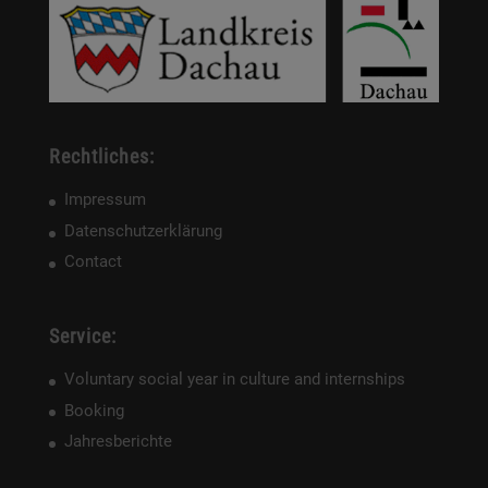
Rechtliches:
Impressum
Datenschutzerklärung
Contact
Service:
Voluntary social year in culture and internships
Booking
Jahresberichte