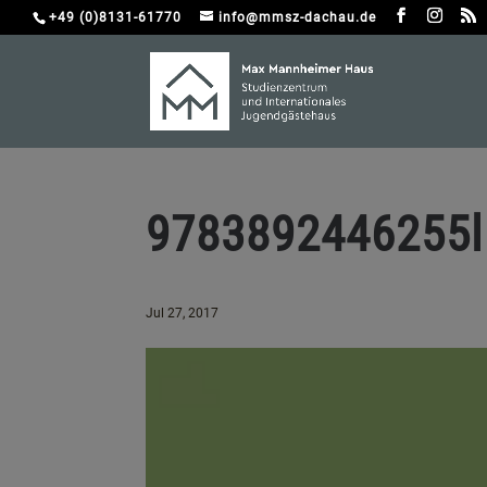
+49 (0)8131-61770
info@mmsz-dachau.de
9783892446255l
Jul 27, 2017