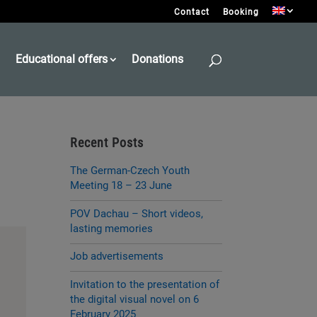
Contact
Booking
Educational offers
Donations
Recent Posts
The German-Czech Youth
Meeting 18 – 23 June
POV Dachau – Short videos,
lasting memories
Job advertisements
Invitation to the presentation of
the digital visual novel on 6
February 2025