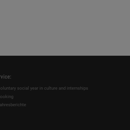
vice:
oluntary social year in culture and internships
ooking
ahresberichte