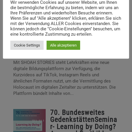
Wir verwenden Cookies auf unserer Website, um Ihnen
Studientage und bei der Materialpflege, du kannst an
die bestmögliche Erfahrung zu bieten, indem wir uns an
internationalen...
Ihre Präferenzen und wiederholten Besuche erinnern.
Wenn Sie auf "Alle akzeptieren" klicken, erklären Sie sich
mit der Verwendung ALLER Cookies einverstanden. Sie
SHOAH STORIES
können jedoch die "Cookie-Einstellungen" besuchen, um
Lehrkräfte-
eine kontrollierte Zustimmung zu erteilen.
Fortbildung
Cookie Settings
Alle akzeptieren
by
Sylvia Wüllner
|
Feb. 20, 2026
|
Berichte
|
0 Comments
Mit SHOAH STORIES steht Lehrkräften eine neue
digitale Bildungsplattform zur Verfügung, die
Kurzvideos auf TikTok, Instagram Reels und
ähnlichen Formaten nutzt, um die Vermittlung des
Holocaust im digitalen Zeitalter zu unterstützen. Die
Plattform bündelt Inhalte von...
70. Bundesweites
GedenkstättenSemina
r- Learning by Doing?