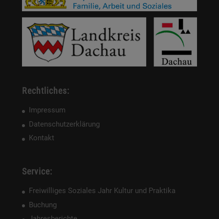
Rechtliches:
Impressum
Datenschutzerklärung
Kontakt
Service:
Freiwilliges Soziales Jahr Kultur und Praktika
Buchung
Jahresberichte