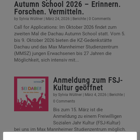
Autumn School 2026 – Erinnern.
Forschen. Vermitteln.
by
Sylvia Wüllner
|
März 24, 2026
|
Berichte
| 0 Comments
Call for Applications: Im Oktober 2026 findet zum
zweiten Mal die Dachau Autumn School statt. Vom 5.
bis 9. Oktober 2026 bieten die KZ-Gedenkstätte
Dachau und das Max Mannheimer Studienzentrum
(MMSZ) jungen Erwachsenen bis 27 Jahren die
Möglichkeit, sich intensiv mit...
Anmeldung zum FSJ-
Kultur geöffnet
by
Sylvia Wüllner
|
März 4, 2026
|
Berichte
|
0 Comments
Bis zum 15. März ist die
Anmeldung zu einem Freiwilligen
Sozialen Jahr Kultur (FSJ-Kultur)
bei uns im Max Mannheimer Studienzentrum möglich.
Du hilfst bei der Vor- und Nachbereitung der