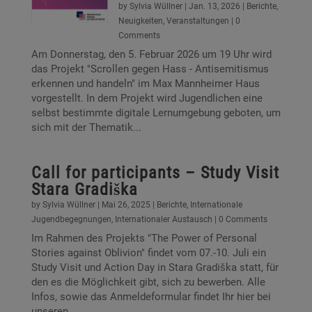
by
Sylvia Wüllner
|
Jan. 13, 2026
|
Berichte
,
Neuigkeiten
,
Veranstaltungen
| 0
Comments
Am Donnerstag, den 5. Februar 2026 um 19 Uhr wird
das Projekt "Scrollen gegen Hass - Antisemitismus
erkennen und handeln" im Max Mannheimer Haus
vorgestellt. In dem Projekt wird Jugendlichen eine
selbst bestimmte digitale Lernumgebung geboten, um
sich mit der Thematik...
Call for participants – Study Visit
Stara Gradiška
by
Sylvia Wüllner
|
Mai 26, 2025
|
Berichte
,
Internationale
Jugendbegegnungen
,
Internationaler Austausch
| 0 Comments
Im Rahmen des Projekts "The Power of Personal
Stories against Oblivion" findet vom 07.-10. Juli ein
Study Visit und Action Day in Stara Gradiška statt, für
den es die Möglichkeit gibt, sich zu bewerben. Alle
Infos, sowie das Anmeldeformular findet Ihr hier bei
unseren...